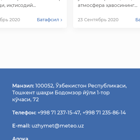
ди, иқтисодий
атмосфера ҳавосининг
нишга тўсқинлик
ифлосланиш эҳтимоли кў
 иқлим ўзгаришига ҳисса
Ўсимлик қолдиқлари ва
брь 2020
Батафсил
23 Сентябрь 2020
Б
ва одамларни тири…
баргларни ёқиб инс…
Манзил:
100052, Ўзбекистон Республикаси,
Тошкент шаҳри Бодомзор йўли 1-тор
кўчаси, 72
Телефон:
+998 71 237-15-47
,
+998 71 235-86-14
E-mail:
uzhymet@meteo.uz
Алоқа