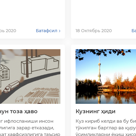
илади?
қандай?
рь 2020
Батафсил
18 Октябрь 2020
Б
чун тоза ҳаво
Кузнинг ҳиди
г ифлосланиши инсон
Куз кириб келди ва бу б
лигига зарар етказади,
тўкилган барглар ва қуру
қат хавфсизлигига таъсир
ўсимликларни ёқиш ҳис