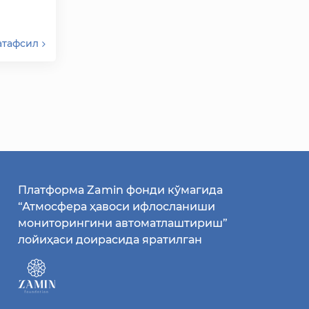
паяди.
атафсил
Платформа Zamin фонди кўмагида
“Атмосфера ҳавоси ифлосланиши
мониторингини автоматлаштириш”
лойиҳаси доирасида яратилган