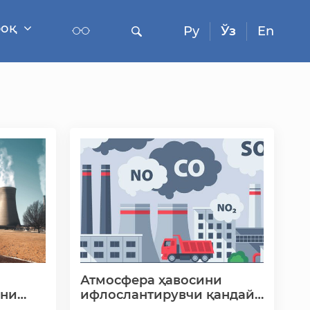
роқ
Ру
Ўз
En
Атмосфера ҳавосини
ини
ифлослантирувчи қандай
моддалар мавжуд?