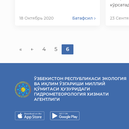
кўрсата
ривожла
қилади,
18 Октябрь 2020
Батафсил
23 Сентя
қўшади 
«
←
4
5
6
ЎЗБЕКИСТОН РЕСПУБЛИКАСИ ЭКОЛОГИЯ
ВА ИҚЛИМ ЎЗГАРИШИ МИЛЛИЙ
ҚЎМИТАСИ ҲУЗУРИДАГИ
ГИДРОМЕТЕОРОЛОГИЯ ХИЗМАТИ
АГЕНТЛИГИ