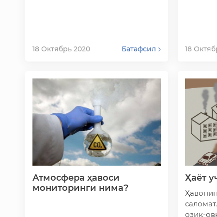
кузат
18 Октябрь 2020
Батафсил
18 Октяб
Атмосфера ҳавоси
Ҳаёт у
мониторинги нима?
Ҳавонин
саломат
озиқ-ов