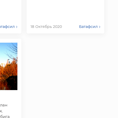
атафсил
18 Октябрь 2020
Батафсил
илан
қ
обига