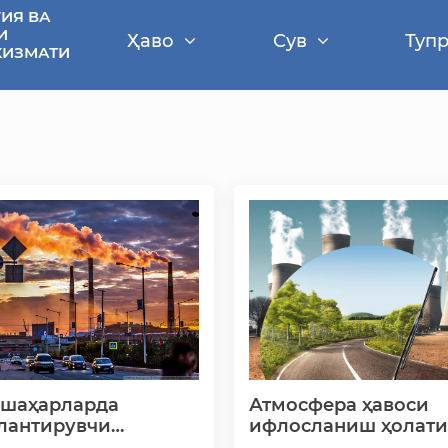
ИЯ ВА
И
Ҳаво
Сув
Туп
ХИЗМАТИ
 шаҳарларда
Атмосфера ҳавоси
лантирувчи
ифлосланиш ҳолат
лар кўпайиши
баҳолаш мезонлари