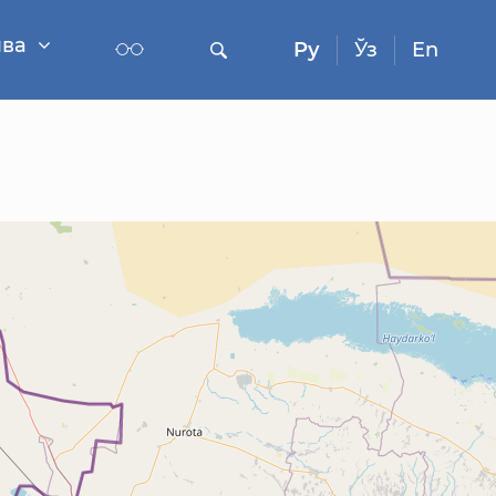
ва
Ру
Ўз
En