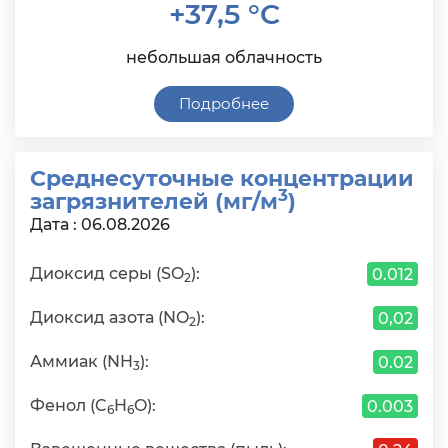
+37,5 °C
небольшая облачность
Подробнее
Среднесуточные концентрации
3
загрязнителей (мг/м
)
Дата : 06.08.2026
Диоксид серы (SO
):
0.012
2
Диоксид азота (NO
):
0,02
2
Аммиак (NH
):
0.02
3
Фенол (C
H
O):
0.003
6
6