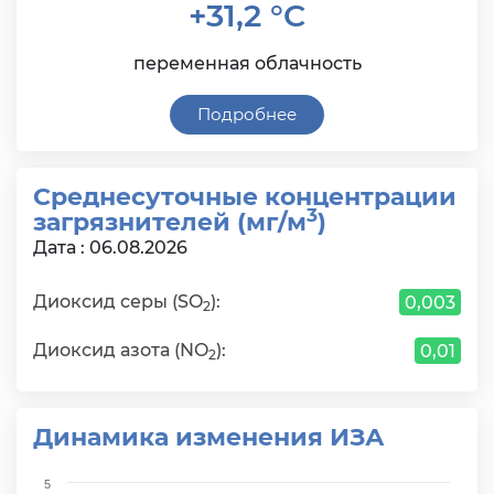
+31,2 °C
переменная облачность
Подробнее
Среднесуточные концентрации
3
загрязнителей (мг/м
)
Дата : 06.08.2026
Диоксид серы (SO
):
0,003
2
Диоксид азота (NO
):
0,01
2
Динамика изменения ИЗА
Chart
5