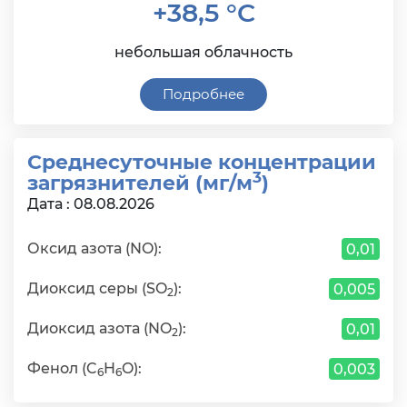
+38,5 °C
небольшая облачность
Подробнее
Среднесуточные концентрации
3
загрязнителей (мг/м
)
Дата : 08.08.2026
Оксид азота (NO):
0,01
Диоксид серы (SO
):
0,005
2
Диоксид азота (NO
):
0,01
2
Фенол (C
H
O):
0,003
6
6