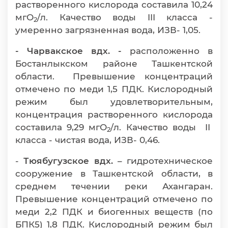
растворенного кислорода составила 10,24
мгО
/л. Качество воды III класса -
2
умеренно загрязненная вода, ИЗВ- 1,05.
- Чарвакское вдх. -
расположенно в
Бостанлыкском районе Ташкентской
области. Превышение концентраций
отмечено по меди 1,5 ПДК. Кислородный
режим был удовлетворительным,
концентрация растворенного кислорода
составила 9,29 мгО
/л. Качество воды II
2
класса - чистая вода, ИЗВ- 0,46.
-
Тюябугузское вдх.
– гидротехническое
сооружение в Ташкентской области, в
среднем течении реки Ахангаран.
Превышение концентраций отмечено по
меди 2,2 ПДК и биогенных веществ (по
БПК5) 1,8 ПДК. Кислородный режим был