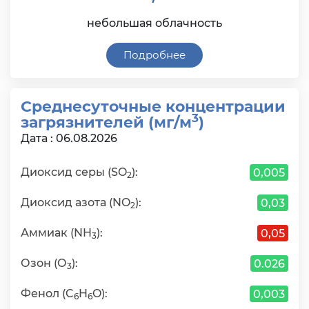
небольшая облачность
Подробнее
Среднесуточные концентрации
3
загрязнителей (мг/м
)
Дата : 06.08.2026
Диоксид серы (SO
):
0,005
2
Диоксид азота (NO
):
0,03
2
Аммиак (NH
):
0,05
3
Озон (О
):
0.026
3
Фенол (C
H
O):
0,003
6
6