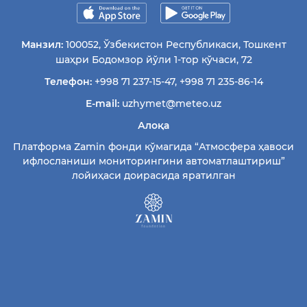
Манзил:
100052, Ўзбекистон Республикаси, Тошкент
шаҳри Бодомзор йўли 1-тор кўчаси, 72
Телефон:
+998 71 237-15-47
,
+998 71 235-86-14
E-mail:
uzhymet@meteo.uz
Алоқа
Платформа Zamin фонди кўмагида “Атмосфера ҳавоси
ифлосланиши мониторингини автоматлаштириш”
лойиҳаси доирасида яратилган