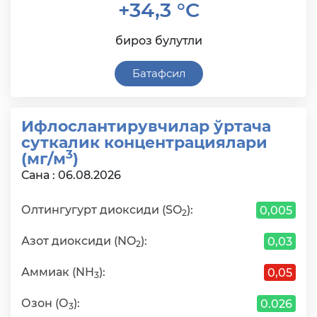
+34,3 °C
бироз булутли
Батафсил
Ифлослантирувчилар ўртача
суткалик концентрациялари
3
(мг/м
)
Сана : 06.08.2026
Олтингугурт диоксиди (SO
):
0,005
2
Азот диоксиди (NO
):
0,03
2
Аммиак (NH
):
0,05
3
Озон (О
):
0.026
3