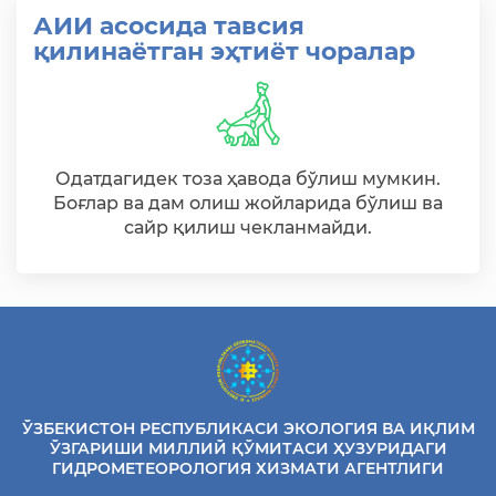
АИИ асосида тавсия
қилинаётган эҳтиёт чоралар
Одатдагидек тоза ҳавода бўлиш мумкин.
Боғлар ва дам олиш жойларида бўлиш ва
сайр қилиш чекланмайди.
ЎЗБЕКИСТОН РЕСПУБЛИКАСИ ЭКОЛОГИЯ ВА ИҚЛИМ
ЎЗГАРИШИ МИЛЛИЙ ҚЎМИТАСИ ҲУЗУРИДАГИ
ГИДРОМЕТЕОРОЛОГИЯ ХИЗМАТИ АГЕНТЛИГИ