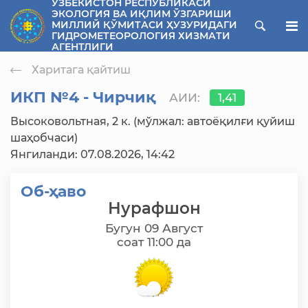
ЎЗБЕКИСТОН РЕСПУБЛИКАСИ
ЭКОЛОГИЯ ВА ИҚЛИМ ЎЗГАРИШИ
ose menu
МИЛЛИЙ ҚЎМИТАСИ ҲУЗУРИДАГИ
ГИДРОМЕТЕОРОЛОГИЯ ХИЗМАТИ
АГЕНТЛИГИ
Харитага қайтиш
ИКП №4 - Чирчиқ
АИИ:
1,41
Высоковольтная, 2 к. (мўлжал: автоёқилғи қуйиш
шаҳобчаси)
Янгиланди: 07.08.2026, 14:42
Об-ҳаво
Нурафшон
Бугун 09 Август
соат 11:00 да