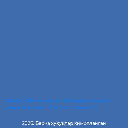
100052, Ўзбекистон Республикаси, Тошкент
шаҳри Бодомзор йўли 1-тор кўчаси, 72
2026. Барча ҳуқуқлар ҳимояланган