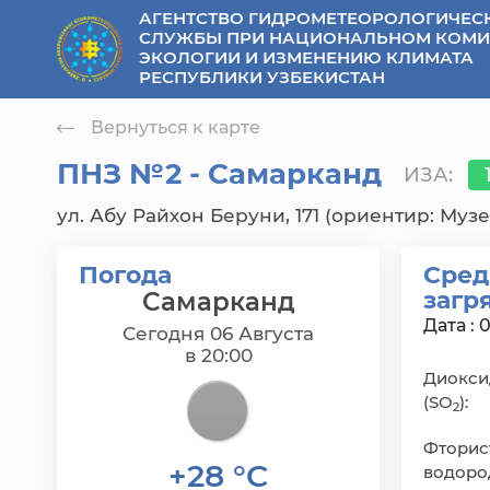
АГЕНТСТВО ГИДРОМЕТЕОРОЛОГИЧЕС
se menu
СЛУЖБЫ ПРИ НАЦИОНАЛЬНОМ КОМИ
ЭКОЛОГИИ И ИЗМЕНЕНИЮ КЛИМАТА
РЕСПУБЛИКИ УЗБЕКИСТАН
Вернуться к карте
ПНЗ №2 - Самарканд
ИЗА:
ул. Абу Райхон Беруни, 171 (ориентир: Муз
Погода
Сред
загр
Самарканд
Дата : 
Сегодня 06 Августа
в 20:00
Диокси
(SO
):
2
Фторис
+28 °C
водород