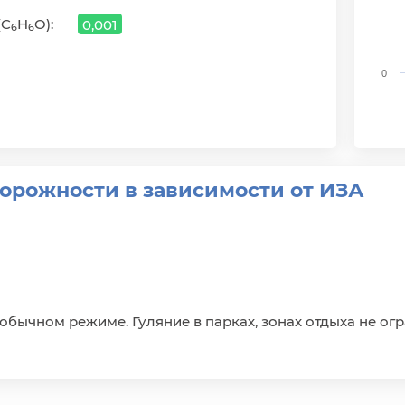
(C
H
O):
0,001
6
6
0
End 
рожности в зависимости от ИЗА
бычном режиме. Гуляние в парках, зонах отдыха не огр