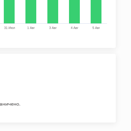
31 Июл
1 Авг
3 Авг
4 Авг
5 Авг
of interactive chart.
аничено.