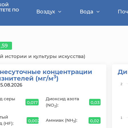
КОЙ
ТЕТЕ ПО
Воздух
Вода
Поч
1,59
ей истории и культуры искусства)
несуточные концентрации
Ди
3
язнителей (мг/м
)
Cha
05.08.2026
2
Bar 
д серы
Диоксид азота
The 
0,017
0,03
(NO
):
The 
2
тый
1
Аммиак (NH
):
0,002
0,02
3
 (HF):