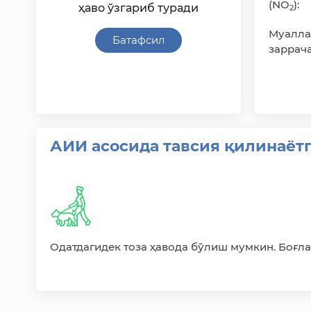
(NO
):
ҳаво ўзгариб туради
2
Муалла
Батафсил
заррач
АИИ асосида тавсия қилинаётг
Одатдагидек тоза ҳавода бўлиш мумкин. Боғл