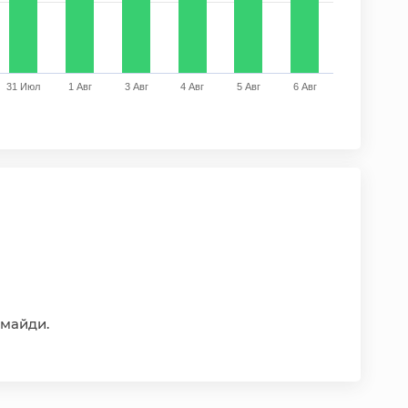
31 Июл
1 Авг
3 Авг
4 Авг
5 Авг
6 Авг
of interactive chart.
нмайди.