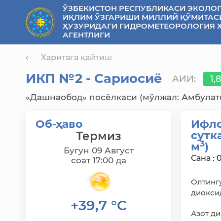
ЎЗБЕКИСТОН РЕСПУБЛИКАСИ ЭКОЛОГ
se menu
ИҚЛИМ ЎЗГАРИШИ МИЛЛИЙ ҚЎМИТАС
ҲУЗУРИДАГИ ГИДРОМЕТЕОРОЛОГИЯ 
АГЕНТЛИГИ
Харитага қайтиш
ИКП №2 - Сариосиё
АИИ:
1,
«Дашнаобод» посёлкаси (мўлжал: Амбулат
Об-ҳаво
Ифло
сутк
Термиз
3
м
)
Бугун 09 Август
Сана : 
соат 17:00 да
Олтинг
диокси
+39,7 °C
Азот д