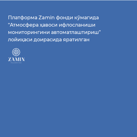
Платформа Zamin фонди кўмагида
“Атмосфера ҳавоси ифлосланиши
мониторингини автоматлаштириш”
лойиҳаси доирасида яратилган