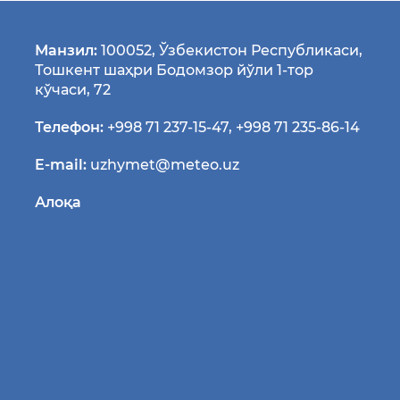
Манзил:
100052, Ўзбекистон Республикаси,
Тошкент шаҳри Бодомзор йўли 1-тор
кўчаси, 72
Телефон:
+998 71 237-15-47
,
+998 71 235-86-14
E-mail:
uzhymet@meteo.uz
Алоқа