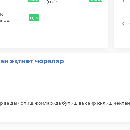
(HF):
1
қ
0,15
алар:
0
End 
ан эҳтиёт чоралар
ар ва дам олиш жойларида бўлиш ва сайр қилиш чекла