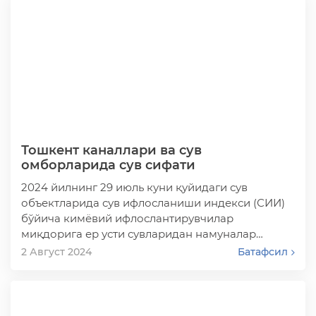
Тошкент каналлари ва сув
омборларида сув сифати
2024 йилнинг 29 июль куни қуйидаги сув
объектларида сув ифлосланиши индекси (СИИ)
бўйича кимёвий ифлослантирувчилар
миқдорига ер усти сувларидан намуналар
олинди:
2 Август 2024
Батафсил