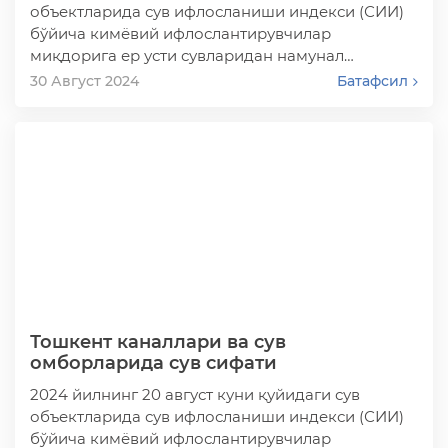
объектларида сув ифлосланиши индекси (СИИ)
бўйича кимёвий ифлослантирувчилар
миқдорига ер усти сувларидан намунал…
30 Август 2024
Батафсил
Тошкент каналлари ва сув
омборларида сув сифати
2024 йилнинг 20 август куни қуйидаги сув
объектларида сув ифлосланиши индекси (СИИ)
бўйича кимёвий ифлослантирувчилар