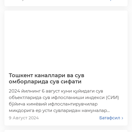
Тошкент каналлари ва сув
омборларида сув сифати
2024 йилнинг 6 август куни қуйидаги сув
объектларида сув ифлосланиши индекси (СИИ)
бўйича кимёвий ифлослантирувчилар
миқдорига ер усти сувларидан намуналар
олинди:
9 Август 2024
Батафсил