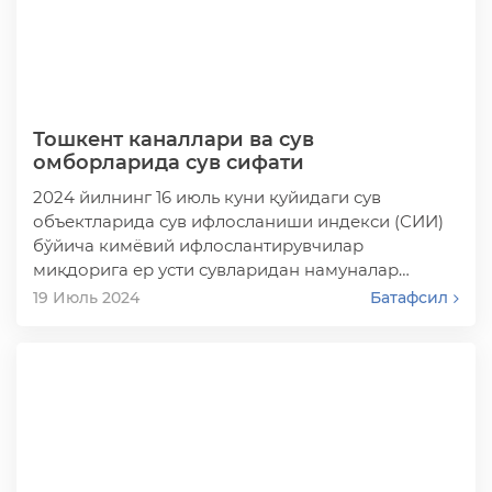
Тошкент каналлари ва сув
омборларида сув сифати
2024 йилнинг 16 июль куни қуйидаги сув
объектларида сув ифлосланиши индекси (СИИ)
бўйича кимёвий ифлослантирувчилар
миқдорига ер усти сувларидан намуналар
олинди:
19 Июль 2024
Батафсил