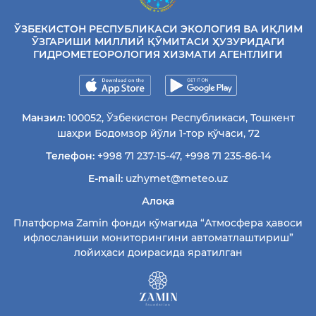
ЎЗБЕКИСТОН РЕСПУБЛИКАСИ ЭКОЛОГИЯ ВА ИҚЛИМ
ЎЗГАРИШИ МИЛЛИЙ ҚЎМИТАСИ ҲУЗУРИДАГИ
ГИДРОМЕТЕОРОЛОГИЯ ХИЗМАТИ АГЕНТЛИГИ
Манзил:
100052, Ўзбекистон Республикаси, Тошкент
шаҳри Бодомзор йўли 1-тор кўчаси, 72
Телефон:
+998 71 237-15-47
,
+998 71 235-86-14
E-mail:
uzhymet@meteo.uz
Алоқа
Платформа Zamin фонди кўмагида “Атмосфера ҳавоси
ифлосланиши мониторингини автоматлаштириш”
лойиҳаси доирасида яратилган