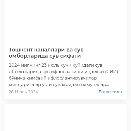
Тошкент каналлари ва сув
омборларида сув сифати
2024 йилнинг 23 июль куни қуйидаги сув
объектларида сув ифлосланиши индекси (СИИ)
бўйича кимёвий ифлослантирувчилар
миқдорига ер усти сувларидан намуналар
олинди:
26 Июль 2024
Батафсил