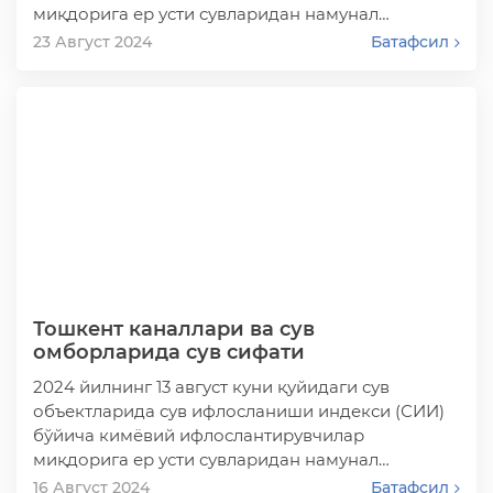
миқдорига ер усти сувларидан намунал…
23 Август 2024
Батафсил
Тошкент каналлари ва сув
омборларида сув сифати
2024 йилнинг 13 август куни қуйидаги сув
объектларида сув ифлосланиши индекси (СИИ)
бўйича кимёвий ифлослантирувчилар
миқдорига ер усти сувларидан намунал…
16 Август 2024
Батафсил