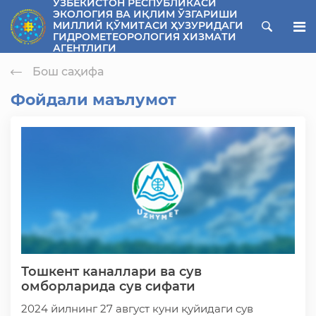
ЎЗБЕКИСТОН РЕСПУБЛИКАСИ
ЭКОЛОГИЯ ВА ИҚЛИМ ЎЗГАРИШИ
ose menu
МИЛЛИЙ ҚЎМИТАСИ ҲУЗУРИДАГИ
ГИДРОМЕТЕОРОЛОГИЯ ХИЗМАТИ
АГЕНТЛИГИ
Бош саҳифа
Фойдали маълумот
Тошкент каналлари ва сув
омборларида сув сифати
2024 йилнинг 27 август куни қуйидаги сув