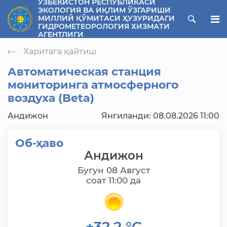
ЎЗБЕКИСТОН РЕСПУБЛИКАСИ
ЭКОЛОГИЯ ВА ИҚЛИМ ЎЗГАРИШИ
ose menu
МИЛЛИЙ ҚЎМИТАСИ ҲУЗУРИДАГИ
ГИДРОМЕТЕОРОЛОГИЯ ХИЗМАТИ
АГЕНТЛИГИ
Харитага қайтиш
Автоматическая станция
мониторинга атмосферного
воздуха (Beta)
Андижон
Янгиланди: 08.08.2026 11:00
Об-ҳаво
Андижон
Бугун 08 Август
соат 11:00 да
+32,2 °C