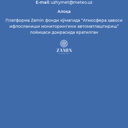
E-mail:
uzhymet@meteo.uz
Алоқа
Платформа Zamin фонди кўмагида “Атмосфера ҳавоси
ифлосланиши мониторингини автоматлаштириш”
лойиҳаси доирасида яратилган