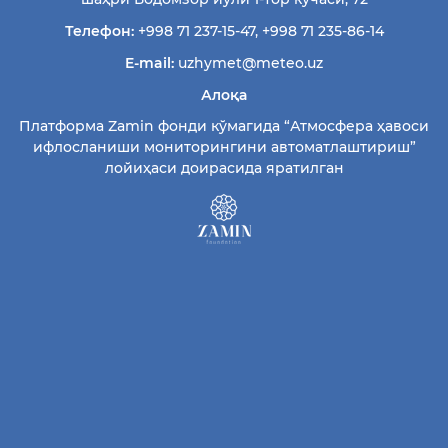
Телефон:
+998 71 237-15-47
,
+998 71 235-86-14
E-mail:
uzhymet@meteo.uz
Алоқа
Платформа Zamin фонди кўмагида “Атмосфера ҳавоси
ифлосланиши мониторингини автоматлаштириш”
лойиҳаси доирасида яратилган