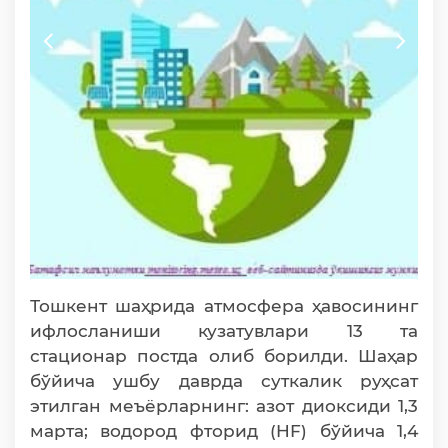
Тошкент шаҳрида атмосфера ҳавосининг
ифлосланиши кузатувлари 13 та
стационар постда олиб борилди. Шаҳар
бўйича ушбу даврда суткалик руҳсат
этилган меъёрларнинг: азот диоксиди 1,3
марта; водород фторид (HF) бўйича 1,4