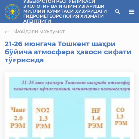
ЎЗБЕКИСТОН РЕСПУБЛИКАСИ
ЭКОЛОГИЯ ВА ИҚЛИМ ЎЗГАРИШИ
ose menu
МИЛЛИЙ ҚЎМИТАСИ ҲУЗУРИДАГИ
ГИДРОМЕТЕОРОЛОГИЯ ХИЗМАТИ
АГЕНТЛИГИ
Фойдали маълумот
21-26 июнгача Тошкент шаҳри
бўйича атмосфера ҳавоси сифати
тўғрисида