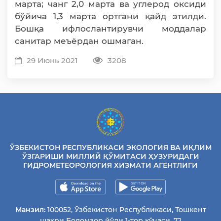
марта; чанг 2,0 марта ва углерод оксиди
бўйича 1,3 марта ортгани қайд этилди.
Бошқа ифлослантирувчи моддалар
санитар меъёрдан ошмаган.
29 Июнь 2021
3208
ЎЗБЕКИСТОН РЕСПУБЛИКАСИ ЭКОЛОГИЯ ВА ИҚЛИМ
ЎЗГАРИШИ МИЛЛИЙ ҚЎМИТАСИ ҲУЗУРИДАГИ
ГИДРОМЕТЕОРОЛОГИЯ ХИЗМАТИ АГЕНТЛИГИ
Манзил:
100052, Ўзбекистон Республикаси, Тошкент
шаҳри Бодомзор йўли 1-тор кўчаси, 72