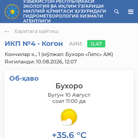
ЎЗБЕКИСТОН РЕСПУБЛИКАСИ
ЭКОЛОГИЯ ВА ИҚЛИМ ЎЗГАРИШИ
ose menu
МИЛЛИЙ ҚЎМИТАСИ ҲУЗУРИДАГИ
ГИДРОМЕТЕОРОЛОГИЯ ХИЗМАТИ
АГЕНТЛИГИ
Харитага қайтиш
ИКП №4 - Когон
АИИ:
0,47
Кончилар к., 1 (мўлжал: Бухоро «Гипс» АЖ)
Янгиланди: 10.08.2026, 12:07
Об-ҳаво
Бухоро
Бугун 10 Август
соат 11:00 да
+35,6 °C