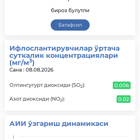
бироз булутли
Батафсил
Ифлослантирувчилар ўртача
суткалик концентрациялари
3
(мг/м
)
Сана : 08.08.2026
Олтингугурт диоксиди (SO
):
0.006
2
Азот диоксиди (NO
):
0.02
2
АИИ ўзгариш динамикаси
Chart
1