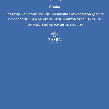
Алоқа
Платформа Zamin фонди кўмагида “Атмосфера ҳавоси
ифлосланиши мониторингини автоматлаштириш”
лойиҳаси доирасида яратилган