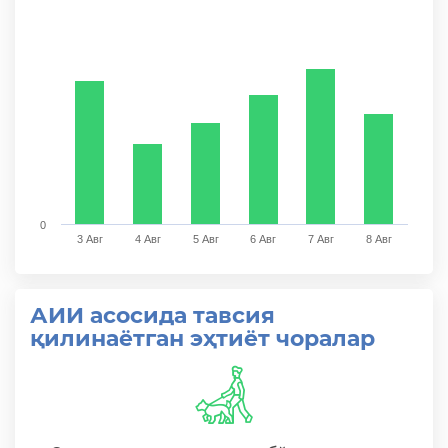
Bar chart with 6 bars.
The chart has 1 X axis displaying categories.
The chart has 1 Y axis displaying values. Range: 0 to 
0
3 Авг
4 Авг
5 Авг
6 Авг
7 Авг
8 Авг
End of interactive chart.
АИИ асосида тавсия
қилинаётган эҳтиёт чоралар