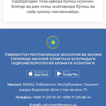
Одатдагидек тоза ҳавода бўлиш мумкин.
Боғлар ва дам олиш жойларида бўлиш ва
сайр қилиш чекланмайди.
ЎЗБЕКИСТОН РЕСПУБЛИКАСИ ЭКОЛОГИЯ ВА ИҚЛИМ
ЎЗГАРИШИ МИЛЛИЙ ҚЎМИТАСИ ҲУЗУРИДАГИ
ГИДРОМЕТЕОРОЛОГИЯ ХИЗМАТИ АГЕНТЛИГИ
Манзил:
100052, Ўзбекистон Республикаси, Тошкент
шаҳри Бодомзор йўли 1-тор кўчаси, 72
Телефон:
+998 71 237-15-47
,
+998 71 235-86-14
E-mail:
uzhymet@meteo.uz